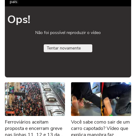
país:
Ops!
Não foi possível reproduzir o vídeo
Tentar novamente
Ferroviários aceitam
Você sabe como sair de um
proposta e encerram greve
carro capotado? Vídeo que
nas linhas 11, 12 e 13 da
explica manobra faz