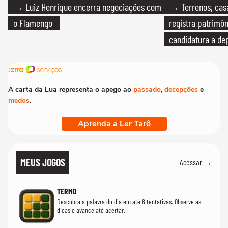
→ Luiz Henrique encerra negociações com
→ Terrenos, cas
o Flamengo
registra patrimô
candidatura a de
A carta da Lua representa o apego ao
passado
,
decepções
e
medos
.
Aprenda a Ler Tarô
MEUS JOGOS
Acessar →
TERMO
Descubra a palavra do dia em até 6 tentativas. Observe as
dicas e avance até acertar.