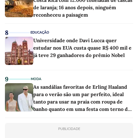
Costa Rica com 12.000 toneladas de cascas
de laranja; 16 anos depois, ninguém
reconheceu a paisagem
8
EDUCAÇÃO
Universidade onde Davi Lucca quer
estudar nos EUA custa quase R$ 400 mil e
já teve 29 ganhadores do prêmio Nobel
9
MODA
As sandálias favoritas de Erling Haaland
para o verão são um par perfeito, ideal
tanto para usar na praia com roupa de
banho quanto em uma festa com terno de
linho
PUBLICIDADE