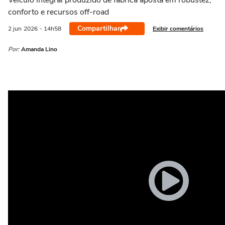
Veículo integral produzido de fábrica aposta em robustez,
conforto e recursos off-road
Compartilhar
Exibir comentários
2 jun
2026
- 14h58
Por:
Amanda Lino