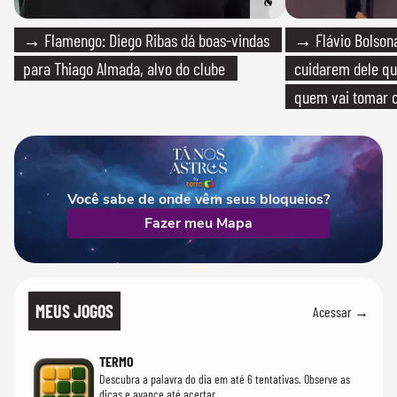
→ Flamengo: Diego Ribas dá boas-vindas
→ Flávio Bolsona
para Thiago Almada, alvo do clube
cuidarem dele qua
quem vai tomar c
Você sabe de onde vêm seus bloqueios?
Fazer meu Mapa
MEUS JOGOS
Acessar →
TERMO
Descubra a palavra do dia em até 6 tentativas. Observe as
dicas e avance até acertar.