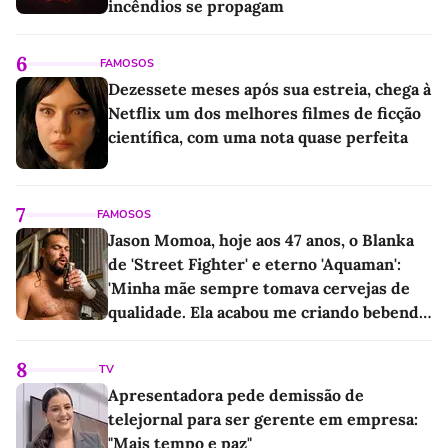
incêndios se propagam
6
FAMOSOS
Dezessete meses após sua estreia, chega à
Netflix um dos melhores filmes de ficção
científica, com uma nota quase perfeita
7
FAMOSOS
Jason Momoa, hoje aos 47 anos, o Blanka
de 'Street Fighter' e eterno 'Aquaman':
'Minha mãe sempre tomava cervejas de
qualidade. Ela acabou me criando bebendo
as melhores'
8
TV
Apresentadora pede demissão de
telejornal para ser gerente em empresa:
"Mais tempo e paz"