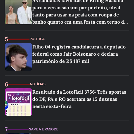
As sandálias favoritas de Erling Haaland
para o verão são um par perfeito, ideal
tanto para usar na praia com roupa de
banho quanto em uma festa com terno de
linho
5
POLÍTICA
Filho 04 registra candidatura a deputado
federal como Jair Bolsonaro e declara
patrimônio de R$ 187 mil
6
NOTÍCIAS
Resultado da Lotofácil 3756: Três apostas
do DF, PA e RO acertam as 15 dezenas
nesta sexta-feira
7
SAMBA E PAGODE