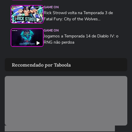
GAME ON
Rick Strowd volta na Temporada 3 de
Fatal Fury: City of the Wolves...
GAME ON
Jogamos a Temporada 14 de Diablo IV: o
RNG não perdoa
GAME ON
SNK traz de volta Ninja Master's, clássico
Recomendado por Taboola
esquecido de 1996
GAME ON
F1 25 ganha a temporada 2026 com
novos carros, Madri e Audi no grid
GAME ON
Kenshiro estreia em Fatal Fury e não é tão
apelão quanto parece
GAME ON
Devil May Cry 5 chega no Switch 2 com