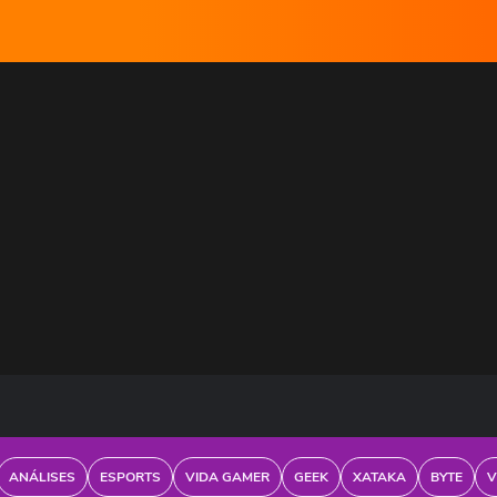
ANÁLISES
ESPORTS
VIDA GAMER
GEEK
XATAKA
BYTE
V