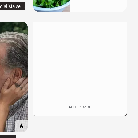
mundo e custa
ialista se
pouco na feira
o"
PUBLICIDADE