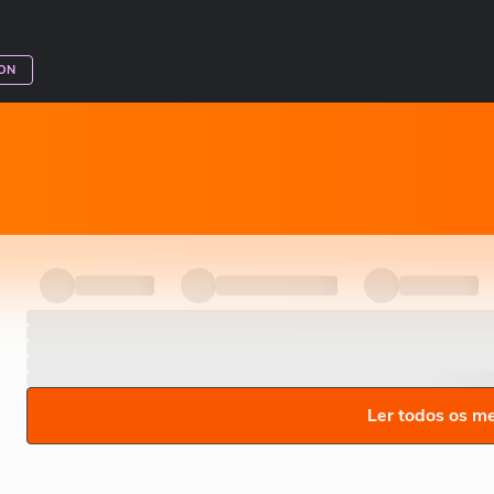
ON
Ler todos os m