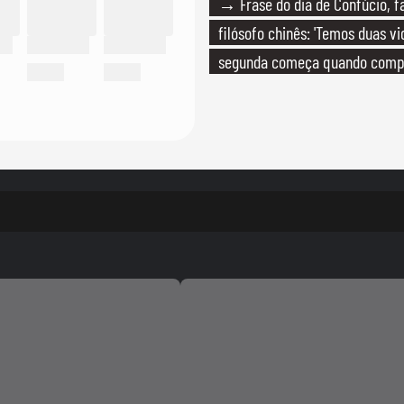
→ Frase do dia de Confúcio, 
filósofo chinês: 'Temos duas vi
segunda começa quando com
que só temos uma'