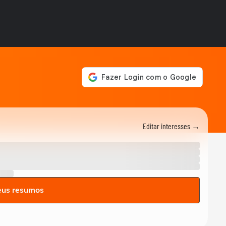
perdoa
GAME ON
SNK traz de volta Ninja
Master's, clássico esquecido
de 1996
GAME ON
F1 25 ganha a temporada
2026 com novos carros,
Madri e Audi no grid
GAME ON
Kenshiro estreia em Fatal
Fury e não é tão apelão
quanto parece
Editar interesses →
GAME ON
Devil May Cry 5 chega no
Switch 2 com edição
completa
GAME ON
Cinco jogos de futebol mais
eus resumos
bizarros que existem
GAME ON
Star Fox retorna após 10