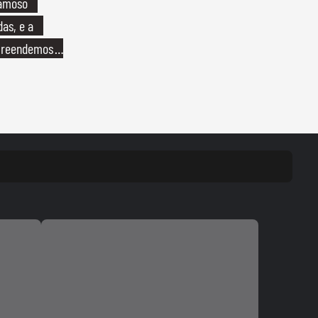
famoso
das, e a
preendemos