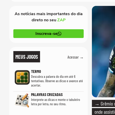
As notícias mais importantes do dia
direto no seu
ZAP
Inscreva-se
MEUS JOGOS
Acessar →
TERMO
Descubra a palavra do dia em até 6
tentativas. Observe as dicas e avance até
acertar.
PALAVRAS CRUZADAS
Interprete as dicas e monte o tabuleiro
→ Grêmio x 
letra por letra, no seu ritmo.
onde assisti