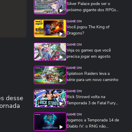
Silver Palace pode ser o
próximo gigante dos RPGs
de anime
GAME ON
Você jogou The King of
Dragons?
GAME ON
Veja os games que você
precisa jogar em agosto
GAME ON
Splatoon Raiders leva a
série para um novo caminho
GAME ON
es desse
Rick Strowd volta na
Temporada 3 de Fatal Fury:
jornada
City of the Wolves...
GAME ON
Jogamos a Temporada 14 de
Diablo IV: o RNG não