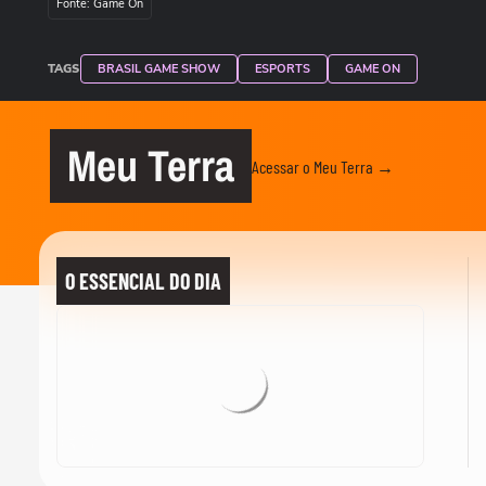
Fonte: Game On
TAGS
BRASIL GAME SHOW
ESPORTS
GAME ON
Meu Terra
Acessar o Meu Terra →
O ESSENCIAL DO DIA