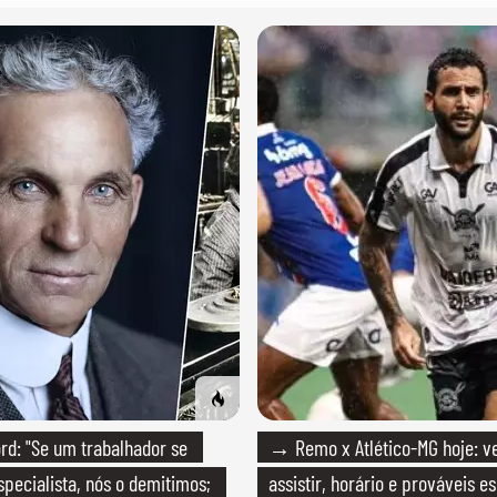
d: "Se um trabalhador se
→ Remo x Atlético-MG hoje: v
specialista, nós o demitimos;
assistir, horário e prováveis e