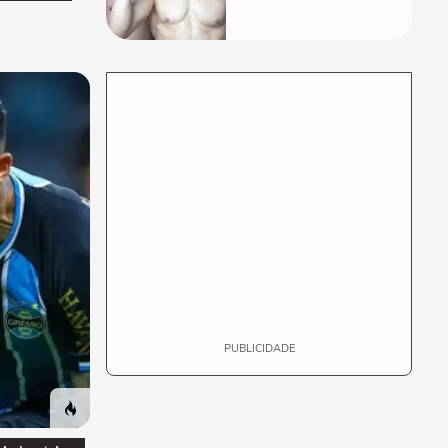
"foi longe demais
em busca pela
longevidade"
PUBLICIDADE