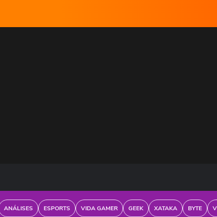
ANÁLISES
ESPORTS
VIDA GAMER
GEEK
XATAKA
BYTE
V