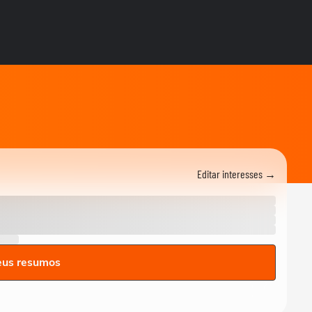
perdoa
GAME ON
SNK traz de volta Ninja
Master's, clássico esquecido
de 1996
GAME ON
F1 25 ganha a temporada
2026 com novos carros,
Madri e Audi no grid
GAME ON
Kenshiro estreia em Fatal
Fury e não é tão apelão
quanto parece
Editar interesses →
GAME ON
Devil May Cry 5 chega no
Switch 2 com edição
completa
GAME ON
Cinco jogos de futebol mais
eus resumos
bizarros que existem
GAME ON
Star Fox retorna após 10