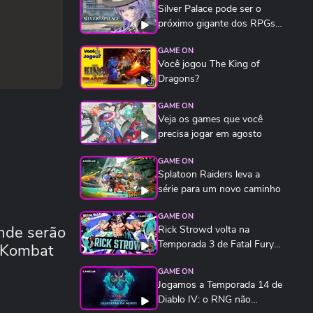
Silver Palace pode ser o
próximo gigante dos RPGs
de anime
GAME ON
Você jogou The King of
Dragons?
GAME ON
Veja os games que você
precisa jogar em agosto
GAME ON
Splatoon Raiders leva a
série para um novo caminho
GAME ON
onde serão
Rick Strowd volta na
Temporada 3 de Fatal Fury:
l Kombat
City of the Wolves...
GAME ON
Jogamos a Temporada 14 de
Diablo IV: o RNG não