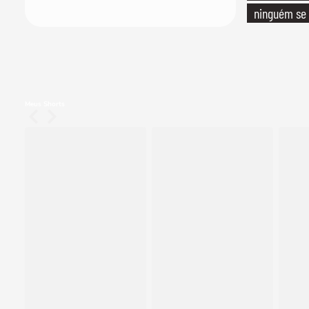
ninguém se 
realmente c
Meus Shorts