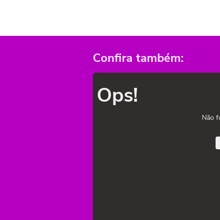
Confira também:
Ops!
Não f