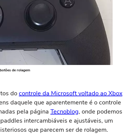
 botões de rolagem
otos do
controle da Microsoft voltado ao Xbox
ens daquele que aparentemente é o controle
lhadas pela página
Tecnoblog
, onde podemos
 paddles intercambiáveis e ajustáveis, um
steriosos que parecem ser de rolagem.