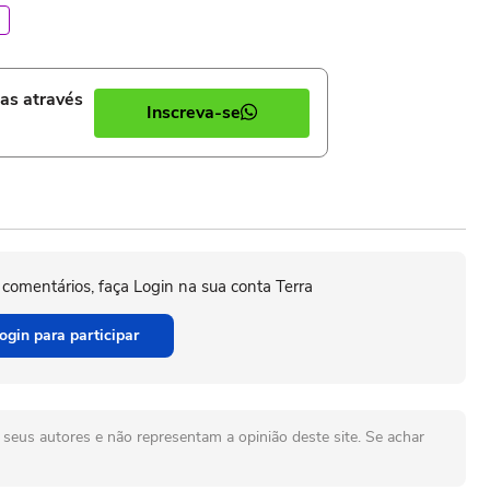
ias através
Inscreva-se
 comentários, faça Login na sua conta Terra
ogin para participar
seus autores e não representam a opinião deste site. Se achar