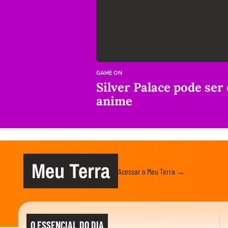
GAME ON
Silver Palace pode ser
anime
Meu Terra
Acessar o Meu Terra →
O ESSENCIAL DO DIA