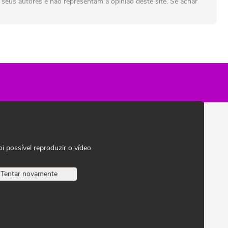
seus autores e não representam a opinião deste site. Se achar
oi possível reproduzir o vídeo
Tentar novamente