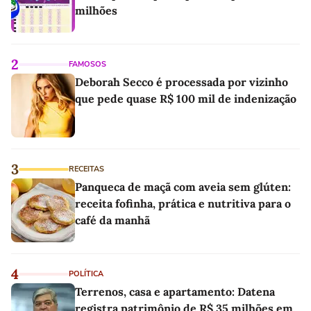
milhões
2
FAMOSOS
Deborah Secco é processada por vizinho
que pede quase R$ 100 mil de indenização
3
RECEITAS
Panqueca de maçã com aveia sem glúten:
receita fofinha, prática e nutritiva para o
café da manhã
4
POLÍTICA
Terrenos, casa e apartamento: Datena
registra patrimônio de R$ 35 milhões em