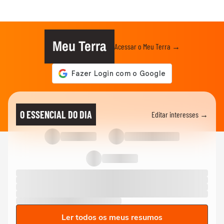
Meu Terra
Acessar o Meu Terra →
O ESSENCIAL DO DIA
Editar interesses →
Ler todos os meus resumos