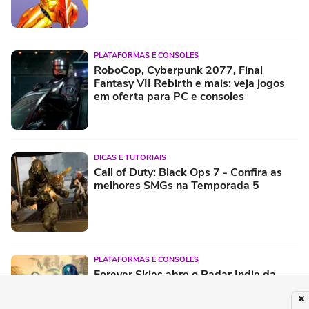
PLATAFORMAS E CONSOLES
RoboCop, Cyberpunk 2077, Final
Fantasy VII Rebirth e mais: veja jogos
em oferta para PC e consoles
DICAS E TUTORIAIS
Call of Duty: Black Ops 7 - Confira as
melhores SMGs na Temporada 5
PLATAFORMAS E CONSOLES
Forever Skies abre o Radar Indie da
semana com exploração e
sobrevivência