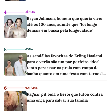
4
CIÊNCIA
Bryan Johnson, homem que queria viver
até os 100 anos, admite que "foi longe
demais em busca pela longevidade"
5
MODA
As sandálias favoritas de Erling Haaland
para o verão são um par perfeito, ideal
tanto para usar na praia com roupa de
banho quanto em uma festa com terno de
linho
6
NOTÍCIAS
Ragnar pit bull: o herói que lutou contra
uma onça para salvar sua família