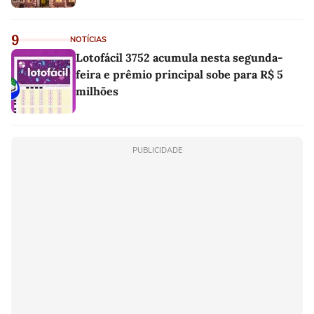
9
NOTÍCIAS
Lotofácil 3752 acumula nesta segunda-
feira e prêmio principal sobe para R$ 5
milhões
PUBLICIDADE