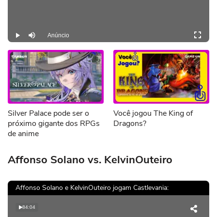
Anúncio
Play
Mutar
Silver Palace pode ser o
Você jogou The King of
próximo gigante dos RPGs
Dragons?
de anime
Affonso Solano vs. KelvinOuteiro
Affonso Solano e KelvinOuteiro jogam Castlevania:
84:04