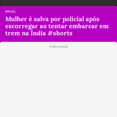
BRASIL
Mulher é salva por policial após
escorregar ao tentar embarcar em
trem na Índia #shorts
PUBLICIDADE