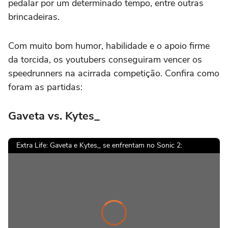
pedalar por um determinado tempo, entre outras
brincadeiras.
Com muito bom humor, habilidade e o apoio firme
da torcida, os youtubers conseguiram vencer os
speedrunners na acirrada competição. Confira como
foram as partidas:
Gaveta vs. Kytes_
Extra Life: Gaveta e Kytes_ se enfrentam no Sonic 2:
.
r
di
Vi
e
o
a
y
e
i
o
a
n
g
d
Pl
s l