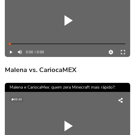
Play
Loaded
:
0%
Current
0:00
/
DurationÂ
0:00
Play
Mutar
Video
TimeÂ
Malena vs. CariocaMEX
Malena e CariocaMex: quem zera Minecraft mais rápido?:
89:40