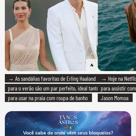
→ As sandálias favoritas de Erling Haaland
→ Hoje na Netflix
para o verão são um par perfeito, ideal tanto
para assistir com
para usar na praia com roupa de banho
Jason Momoa
quanto em uma festa com terno de linho
Você sabe de onde vêm seus bloqueios?