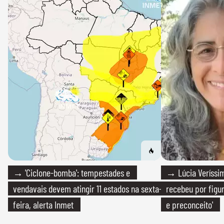
→ 'Ciclone-bomba': tempestades e
→ Lúcia Veríssim
vendavais devem atingir 11 estados na sexta-
recebeu por figur
feira, alerta Inmet
e preconceito'