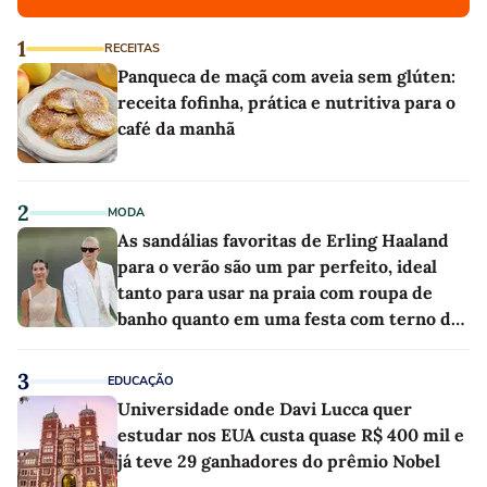
1
RECEITAS
Panqueca de maçã com aveia sem glúten:
receita fofinha, prática e nutritiva para o
café da manhã
2
MODA
As sandálias favoritas de Erling Haaland
para o verão são um par perfeito, ideal
tanto para usar na praia com roupa de
banho quanto em uma festa com terno de
linho
3
EDUCAÇÃO
Universidade onde Davi Lucca quer
estudar nos EUA custa quase R$ 400 mil e
já teve 29 ganhadores do prêmio Nobel