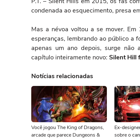
P.T. – Silent Hills em 2015, os fãs c
condenada ao esquecimento, presa em u
Mas a névoa voltou a se mover. Em
esperanças, lembrando ao público a f
apenas um ano depois, surge não
capítulo inteiramente novo:
Silent Hill 
Notícias relacionadas
Você jogou The King of Dragons,
Ex-designer
arcade que parece Dungeons &
sobre o ca