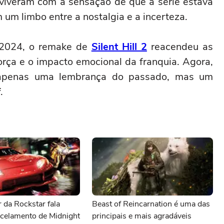
onviveram com a sensação de que a série estava
m limbo entre a nostalgia e a incerteza.
 2024, o remake de
Silent Hill 2
reacendeu as
orça e o impacto emocional da franquia. Agora,
 apenas uma lembrança do passado, mas um
f
.
 da Rockstar fala
Beast of Reincarnation é uma das
ncelamento de Midnight
principais e mais agradáveis