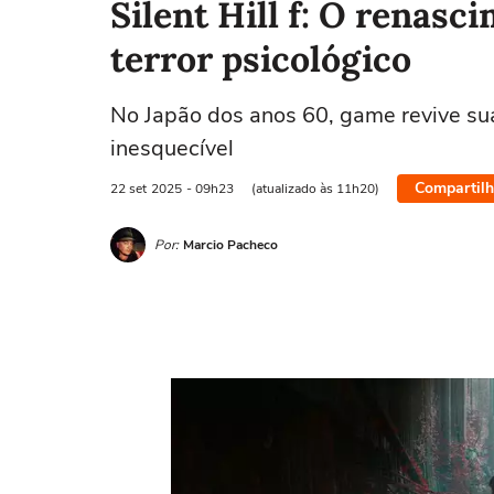
Silent Hill f: O renas
terror psicológico
No Japão dos anos 60, game revive su
inesquecível
Compartilh
22 set
2025
- 09h23
(atualizado às 11h20)
Por:
Marcio Pacheco