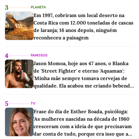
3
PLANETA
Em 1997, cobriram um local deserto na
Costa Rica com 12.000 toneladas de cascas
de laranja; 16 anos depois, ninguém
reconheceu a paisagem
4
FAMOSOS
Jason Momoa, hoje aos 47 anos, o Blanka
de 'Street Fighter' e eterno 'Aquaman':
'Minha mãe sempre tomava cervejas de
qualidade. Ela acabou me criando bebendo
as melhores'
5
TV
Frase do dia de Esther Boada, psicóloga:
'As mulheres nascidas na década de 1960
cresceram com a ideia de que precisavam
dar conta de tudo, porque era isso que a