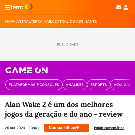
MAPA ASTRAL
TERRA MAIL
CENTRAL DO ASSINANTE
PUBLICIDADE
PLATAFORMAS E CONSOLES
ANÁLISES
ESPORTS
VIDA GAME
Alan Wake 2 é um dos melhores
jogos da geração e do ano - review
Compartilhar
Exibir comentários
26 out
2023
- 10h01