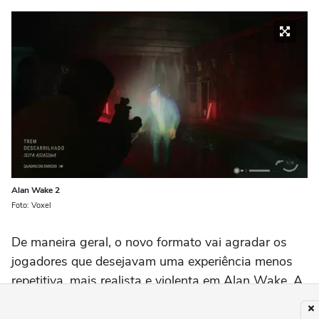
Alan Wake 2
Foto: Voxel
De maneira geral, o novo formato vai agradar os
jogadores que desejavam uma experiência menos
repetitiva, mais realista e violenta em
Alan Wake.
A
sequência não apenas muda ângulos, mas também
abandona os inimigos "feitos de luz", como no