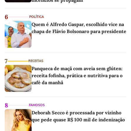
6
POLÍTICA
Quem é Alfredo Gaspar, escolhido vice na
chapa de Flávio Bolsonaro para presidente
7
RECEITAS
Panqueca de maçã com aveia sem glúten:
receita fofinha, prática e nutritiva para o
café da manhã
8
FAMOSOS
Deborah Secco é processada por vizinho
que pede quase R$ 100 mil de indenização