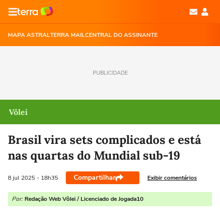
MAPA ASTRAL
TERRA MAIL
CENTRAL DO ASSINANTE
PUBLICIDADE
Vôlei
Brasil vira sets complicados e está
nas quartas do Mundial sub-19
Compartilhar
Exibir comentários
8 jul
2025
- 18h35
Por:
Redação Web Vôlei / Licenciado de Jogada10