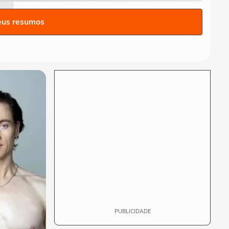
Gui, torcedor do Vasco,
comemora classificação do
eus resumos
time na Copa do...
FUTEBOL
Vozinha é apresentado com
festa no Colo-Colo após
destaque na Copa...
ESPORTES
Raio atinge estádio na
Tailândia, mata um jogador e
deixa outros...
NEYMAR
Neymar relaxa em iate após
polêmica contra o Remo e
ironiza:...
PUBLICIDADE