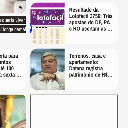
Resultado da
Lotofácil 3756: Três
queria viver
apostas do DF, PA
e RO acertam as 15
oi longe demais
dezenas nesta
sexta-feira
rta para
Terrenos, casa e
entos
apartamento:
até 100
Datena registra
a sexta-
patrimônio de R$
 a
35 milhões em
do tempo
candidatura a
deputado federal
por SP