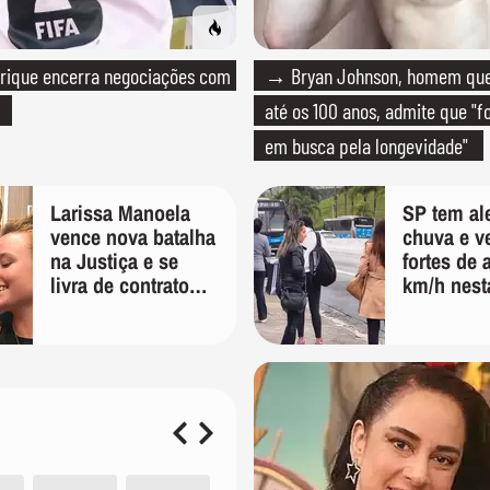
rique encerra negociações com
→ Bryan Johnson, homem que 
até os 100 anos, admite que "f
em busca pela longevidade"
Larissa Manoela
SP tem ale
vence nova batalha
chuva e v
na Justiça e se
fortes de 
livra de contrato
km/h nest
vitalício assinado
feira; veja
pelos pais na
previsão 
infância