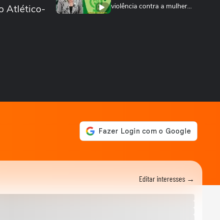
violência contra a mulher
o Atlético-
nos 20 anos...
ESPORTES
Rayssa Leal destaca legado
olímpico do skate, mas diz
que esporte...
ESPORTES
Rayssa Leal fala sobre
competir no Dia dos Pais e
diz que ganhará...
ESPORTES
Alex Escobar passa por
cirurgia para retirada de
tumor
ESPORTES
Salah ganha festa surreal ao
ser apresentado à torcida
do...
Editar interesses →
BASQUETE
Hortência explica por que
passou a usar "OLY" ao lado
do nome nas...
VASCO