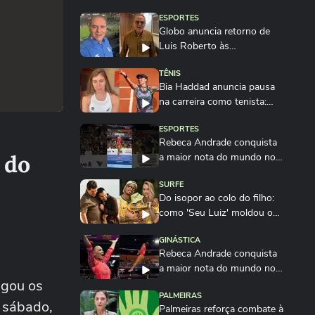
ESPORTES
Globo anuncia retorno de
Luis Roberto às
transmissões após quatro...
TÊNIS
Bia Haddad anuncia pausa
na carreira como tenista:
'Até breve'
ESPORTES
Rebeca Andrade conquista
 do
a maior nota do mundo no
salto em 2026...
SURFE
Do isopor ao colo do filho:
como 'Seu Luiz' moldou o
campeão Italo...
GINÁSTICA
Rebeca Andrade conquista
a maior nota do mundo no
lgou os
salto em 2026
PALMEIRAS
e sábado,
Palmeiras reforça combate à