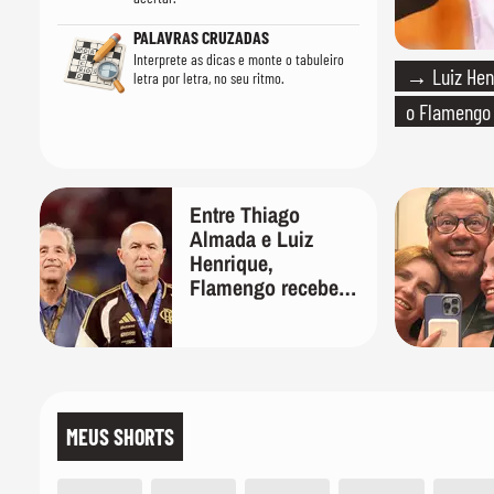
PALAVRAS CRUZADAS
Interprete as dicas e monte o tabuleiro
→ Luiz Hen
letra por letra, no seu ritmo.
o Flamengo
Entre Thiago
Almada e Luiz
Henrique,
Flamengo recebeu
oferta por ex-
Palmeiras
MEUS SHORTS