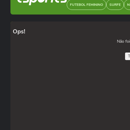
FUTEBOL FEMININO
SURFE
N
Ops!
Não foi
T