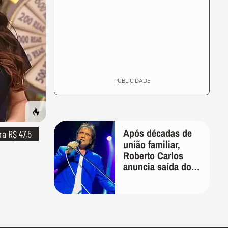
PUBLICIDADE
Após décadas de
ra R$ 47,5
união familiar,
Roberto Carlos
anuncia saída do
filho de Erasmo de
sua gestão