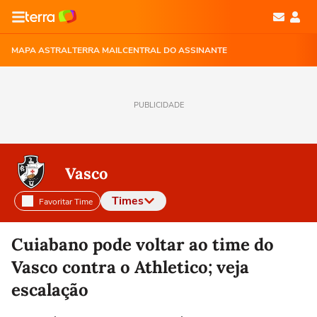
MAPA ASTRAL
TERRA MAIL
CENTRAL DO ASSINANTE
PUBLICIDADE
Vasco
Times
Favoritar Time
Selecione o time para ver as notícias
Cuiabano pode voltar ao time do
Vasco contra o Athletico; veja
escalação