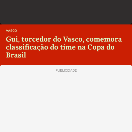
VASCO
Gui, torcedor do Vasco, comemora
classificação do time na Copa do
Brasil
PUBLICIDADE