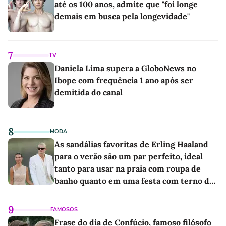
até os 100 anos, admite que "foi longe
demais em busca pela longevidade"
7
TV
Daniela Lima supera a GloboNews no
Ibope com frequência 1 ano após ser
demitida do canal
8
MODA
As sandálias favoritas de Erling Haaland
para o verão são um par perfeito, ideal
tanto para usar na praia com roupa de
banho quanto em uma festa com terno de
linho
9
FAMOSOS
Frase do dia de Confúcio, famoso filósofo