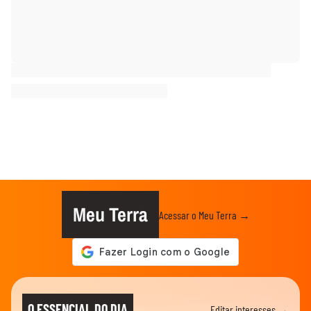
Meu Terra
Acessar o Meu Terra →
O ESSENCIAL DO DIA
Editar interesses →