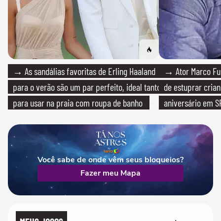
→ As sandálias favoritas de Erling Haaland
→ Ator Marco Fur
para o verão são um par perfeito, ideal tanto
de estuprar cria
para usar na praia com roupa de banho
aniversário em S
quanto em uma festa com terno de linho
Você sabe de onde vêm seus bloqueios?
Fazer meu Mapa