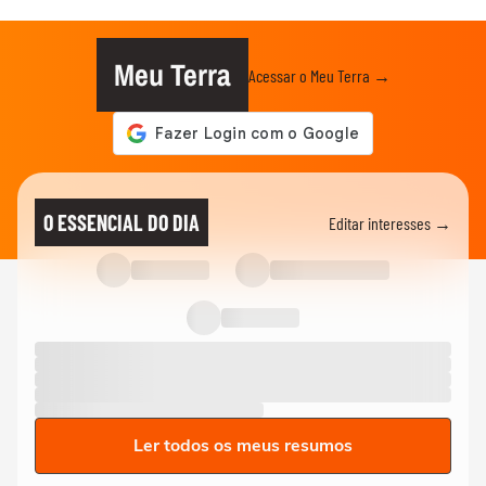
Meu Terra
Acessar o Meu Terra →
O ESSENCIAL DO DIA
Editar interesses →
Ler todos os meus resumos