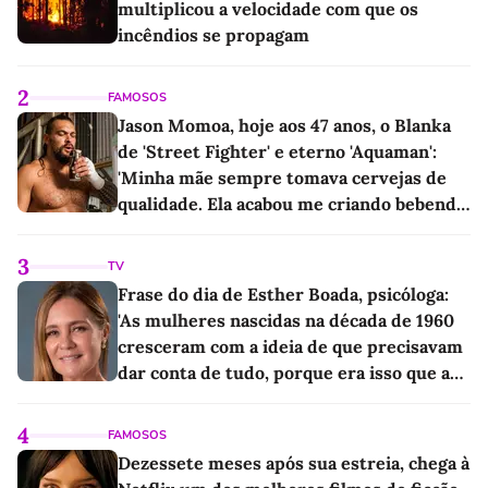
multiplicou a velocidade com que os
incêndios se propagam
2
FAMOSOS
Jason Momoa, hoje aos 47 anos, o Blanka
de 'Street Fighter' e eterno 'Aquaman':
'Minha mãe sempre tomava cervejas de
qualidade. Ela acabou me criando bebendo
as melhores'
3
TV
Frase do dia de Esther Boada, psicóloga:
'As mulheres nascidas na década de 1960
cresceram com a ideia de que precisavam
dar conta de tudo, porque era isso que a
sociedade exigia'
4
FAMOSOS
Dezessete meses após sua estreia, chega à