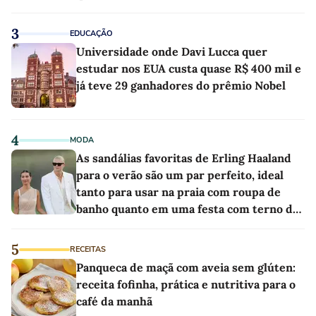
as melhores'
3
EDUCAÇÃO
Universidade onde Davi Lucca quer
estudar nos EUA custa quase R$ 400 mil e
já teve 29 ganhadores do prêmio Nobel
4
MODA
As sandálias favoritas de Erling Haaland
para o verão são um par perfeito, ideal
tanto para usar na praia com roupa de
banho quanto em uma festa com terno de
linho
5
RECEITAS
Panqueca de maçã com aveia sem glúten:
receita fofinha, prática e nutritiva para o
café da manhã