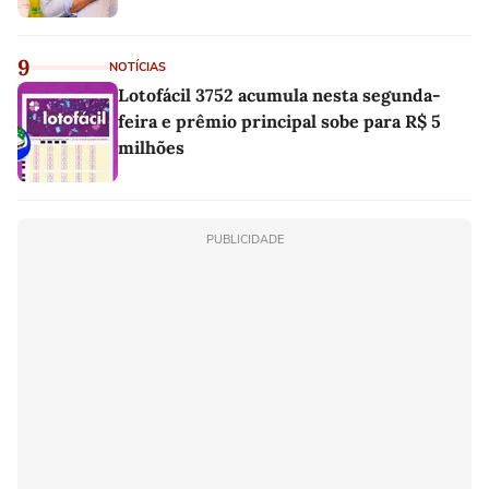
9
NOTÍCIAS
Lotofácil 3752 acumula nesta segunda-
feira e prêmio principal sobe para R$ 5
milhões
PUBLICIDADE