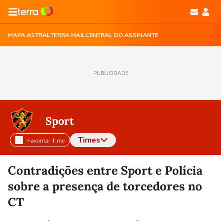
MAPA ASTRAL
TERRA MAIL
CENTRAL DO ASSINANTE
PUBLICIDADE
Sport
Times
Favoritar Time
Selecione o time para ver as notícias
Contradições entre Sport e Polícia
sobre a presença de torcedores no
CT