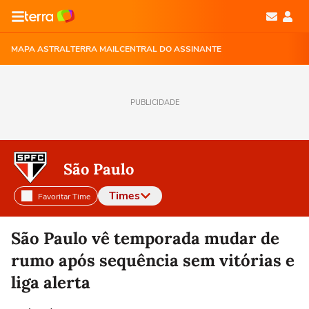
MAPA ASTRAL
TERRA MAIL
CENTRAL DO ASSINANTE
PUBLICIDADE
São Paulo
Times
Favoritar Time
Selecione o time para ver as notícias
São Paulo vê temporada mudar de
rumo após sequência sem vitórias e
liga alerta