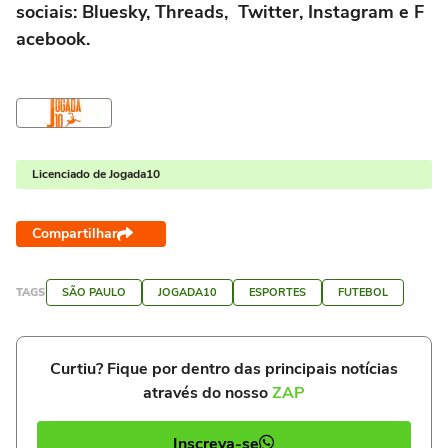
sociais:
Bluesky
,
Threads
,
Twitter
,
Instagram
e
F
acebook
.
Licenciado de Jogada10
Compartilhar
TAGS
SÃO PAULO
JOGADA10
ESPORTES
FUTEBOL
Curtiu? Fique por dentro das principais notícias
através do nosso
ZAP
Inscreva-se