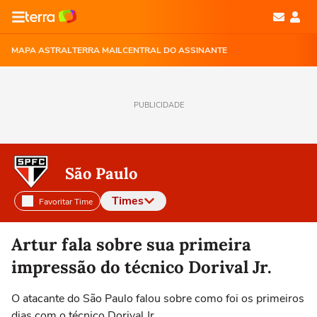
MAPA ASTRAL
TERRA MAIL
CENTRAL DO ASSINANTE
PUBLICIDADE
São Paulo
Times
Favoritar Time
Selecione o time para ver as notícias
Artur fala sobre sua primeira
impressão do técnico Dorival Jr.
O atacante do São Paulo falou sobre como foi os primeiros
dias com o técnico Dorival Jr.