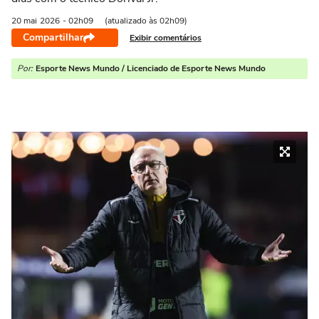
20 mai
2026
- 02h09
(atualizado às 02h09)
Compartilhar
Exibir comentários
Por:
Esporte News Mundo / Licenciado de Esporte News Mundo