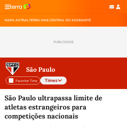
MAPA ASTRAL
TERRA MAIL
CENTRAL DO ASSINANTE
PUBLICIDADE
São Paulo
Times
Favoritar Time
Selecione o time para ver as notícias
São Paulo ultrapassa limite de
atletas estrangeiros para
competições nacionais