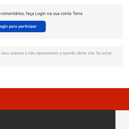
 comentários, faça Login na sua conta Terra
ogin para participar
seus autores e não representam a opinião deste site. Se achar