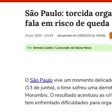
Selecione o time para ver as notícias
São Paulo: torcida orga
fala em risco de queda
14 jun
2025
- 21h14
(atualizado em 20/6/2025 às 15h06)
Por:
Brenda Cezillo / Licenciado de Gávea News
O
São Paulo
vive um momento delicado
(13 de junho), o time sofreu uma derro
Morumbis. O resultado acentuou as crít
tem enfrentado dificuldades para orga