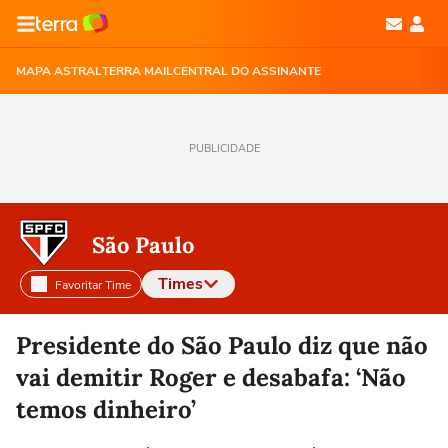
MAPA ASTRAL
TERRA MAIL
CENTRAL DO ASSINANTE
PUBLICIDADE
São Paulo
Times
Favoritar Time
Selecione o time para ver as notícias
Presidente do São Paulo diz que não
vai demitir Roger e desabafa: ‘Não
temos dinheiro’