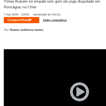
Times ficaram no empate sem gols em jogo disputado em
Roncagua, no Chile
7 mai
2026
- 21h03
(atualizado às 21h11)
Compartilhar
Exibir comentários
Por:
Rubens Guilherme Santos