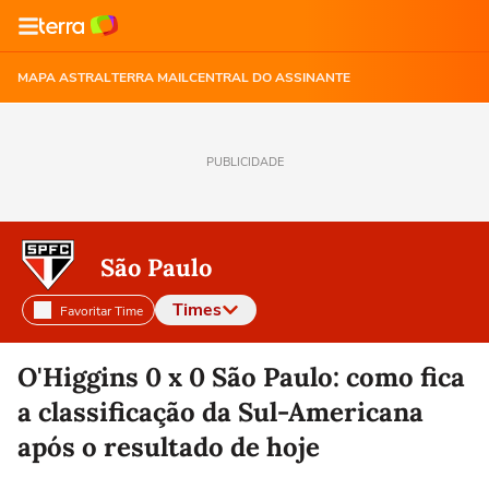
MAPA ASTRAL
TERRA MAIL
CENTRAL DO ASSINANTE
PUBLICIDADE
São Paulo
Times
Favoritar Time
Selecione o time para ver as notícias
O'Higgins 0 x 0 São Paulo: como fica
a classificação da Sul-Americana
após o resultado de hoje