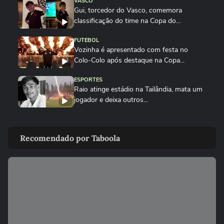
VASCO
Gui, torcedor do Vasco, comemora
classificação do time na Copa do...
FUTEBOL
Vozinha é apresentado com festa no
Colo-Colo após destaque na Copa...
ESPORTES
Raio atinge estádio na Tailândia, mata um
jogador e deixa outros...
NEYMAR
Neymar relaxa em iate após polêmica
Recomendado por Taboola
contra o Remo e ironiza:...
ESPORTES
CBF divulga áudio do VAR sobre expulsão
polêmica de Marllon do Remo
NEYMAR
Neymar provoca confusão e é chamado
de 'vagabundo' por presidente...