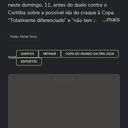
neste domingo, 11, antes do duelo contra o
Coritiba sobre a possível ida do craque à Copa.
...mais
“Totalmente diferenciado” e “não tem jogador
igual ele” foram algumas das respostas sobre o
camisa 10 do clube. Raul Godoy/Redação Terra
Fonte: Portal Terra
SANTOS
NEYMAR
COPA DO MUNDO DA FIFA 2026
TAGS
ESPORTES
PUBLICIDADE