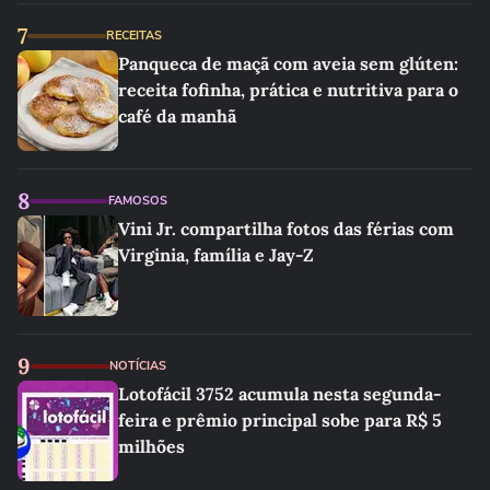
7
RECEITAS
Panqueca de maçã com aveia sem glúten:
receita fofinha, prática e nutritiva para o
café da manhã
8
FAMOSOS
Vini Jr. compartilha fotos das férias com
Virginia, família e Jay-Z
9
NOTÍCIAS
Lotofácil 3752 acumula nesta segunda-
feira e prêmio principal sobe para R$ 5
milhões