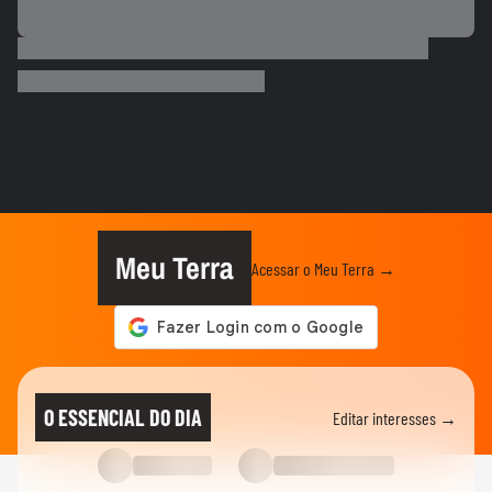
ESPORTES
Neymar desabafa após polêmica em
campo: 'Existe diferença entre...
00:50
ESPORTES
3 exercícios para substituir o
levantamento terra
00:24
ESPORTES
Você sabe quantas calorias tem em uma
coxinha de frango?
Meu Terra
Acessar o Meu Terra →
ESPORTES
Por que o corpo treme durante a prancha?
00:26
ESPORTES
Vídeo mostra o momento em que jogador
O ESSENCIAL DO DIA
Editar interesses →
do São Paulo atropela idoso...
ESPORTES
Vídeo mostra o momento em que Nicolas,