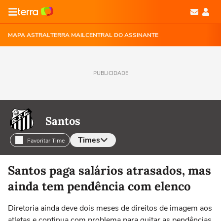
MAPA ASTRAL
TERRA MAIL
CENTRAL DO ASSINANTE
PUBLICIDADE
Santos
Times
Favoritar Time
Selecione o time para ver as notícias
Santos paga salários atrasados, mas
ainda tem pendência com elenco
Diretoria ainda deve dois meses de direitos de imagem aos
atletas e continua com problema para quitar as pendências