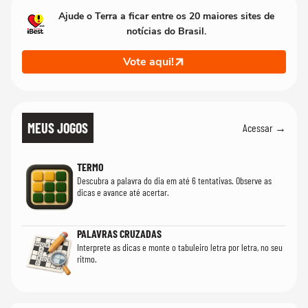
Ajude o Terra a ficar entre os 20 maiores sites de
notícias do Brasil.
Vote aqui!
MEUS JOGOS
Acessar →
TERMO
Descubra a palavra do dia em até 6 tentativas. Observe as
dicas e avance até acertar.
PALAVRAS CRUZADAS
Interprete as dicas e monte o tabuleiro letra por letra, no seu
ritmo.