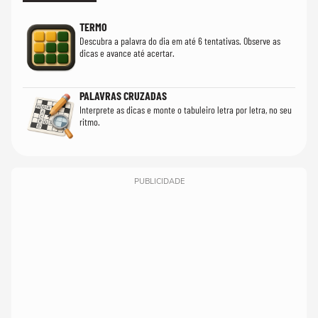
TERMO
Descubra a palavra do dia em até 6 tentativas. Observe as
dicas e avance até acertar.
PALAVRAS CRUZADAS
Interprete as dicas e monte o tabuleiro letra por letra, no seu
ritmo.
PUBLICIDADE