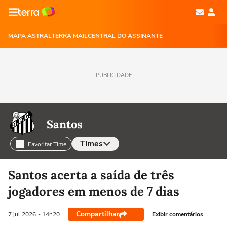
MAPA ASTRAL
TERRA MAIL
CENTRAL DO ASSINANTE
PUBLICIDADE
Santos
Times
Favoritar Time
Selecione o time para ver as notícias
Santos acerta a saída de três
jogadores em menos de 7 dias
Compartilhar
Exibir comentários
7 jul
2026
- 14h20