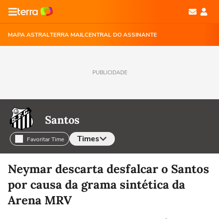
MAPA ASTRAL
TERRA MAIL
CENTRAL DO ASSINANTE
PUBLICIDADE
Santos
Times
Favoritar Time
Selecione o time para ver as notícias
Neymar descarta desfalcar o Santos
por causa da grama sintética da
Arena MRV