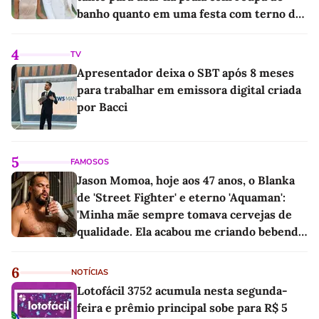
banho quanto em uma festa com terno de
linho
4
TV
Apresentador deixa o SBT após 8 meses
para trabalhar em emissora digital criada
por Bacci
5
FAMOSOS
Jason Momoa, hoje aos 47 anos, o Blanka
de 'Street Fighter' e eterno 'Aquaman':
'Minha mãe sempre tomava cervejas de
qualidade. Ela acabou me criando bebendo
as melhores'
6
NOTÍCIAS
Lotofácil 3752 acumula nesta segunda-
feira e prêmio principal sobe para R$ 5