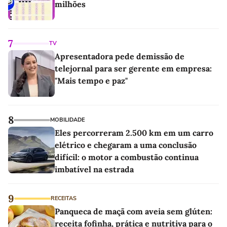
milhões
7
TV
Apresentadora pede demissão de
telejornal para ser gerente em empresa:
"Mais tempo e paz"
8
MOBILIDADE
Eles percorreram 2.500 km em um carro
elétrico e chegaram a uma conclusão
difícil: o motor a combustão continua
imbatível na estrada
9
RECEITAS
Panqueca de maçã com aveia sem glúten:
receita fofinha, prática e nutritiva para o