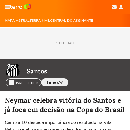
MAPA ASTRAL
TERRA MAIL
CENTRAL DO ASSINANTE
PUBLICIDADE
Santos
Times
Favoritar Time
Selecione o time para ver as notícias
Neymar celebra vitória do Santos e
já foca em decisão na Copa do Brasil
Camisa 10 destaca importância do resultado na Vila
Belmiro e afirma que o elenco tem força para buscar