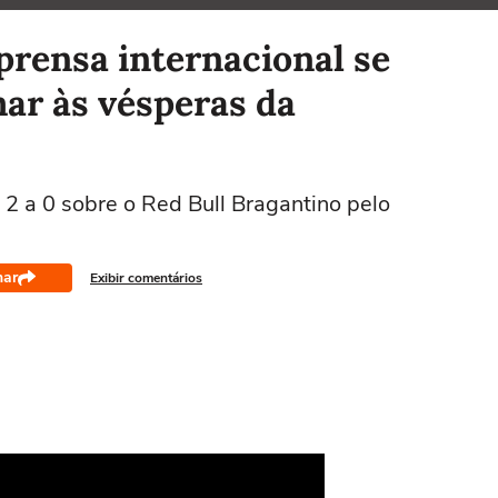
mprensa internacional se
ar às vésperas da
r 2 a 0 sobre o Red Bull Bragantino pelo
har
Exibir comentários