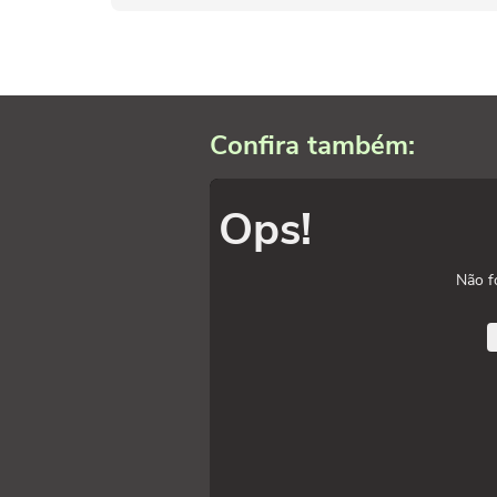
Confira também:
Ops!
Não f