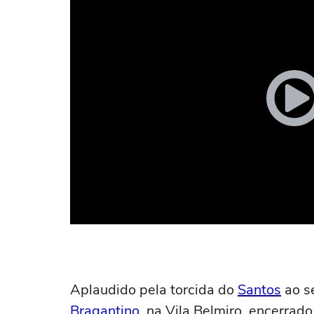
Aplaudido pela torcida do
Santos
ao se
Bragantino
, na Vila Belmiro, encerrad