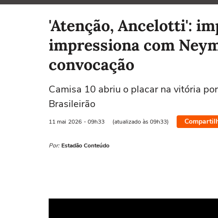
Selecione o time para ver as notícias
'Atenção, Ancelotti': i
impressiona com Neym
convocação
Camisa 10 abriu o placar na vitória po
Brasileirão
Compartil
11 mai
2026
- 09h33
(atualizado às 09h33)
Por:
Estadão Conteúdo