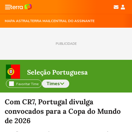
MAPA ASTRAL
TERRA MAIL
CENTRAL DO ASSINANTE
PUBLICIDADE
Seleção Portuguesa
Times
Favoritar Time
Selecione o time para ver as notícias
Com CR7, Portugal divulga
convocados para a Copa do Mundo
de 2026