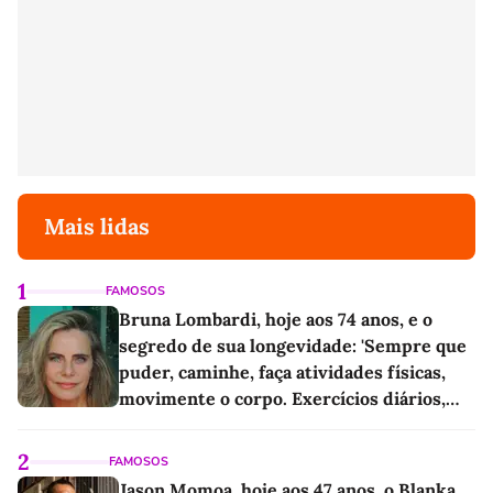
Mais lidas
1
FAMOSOS
Bruna Lombardi, hoje aos 74 anos, e o
segredo de sua longevidade: 'Sempre que
puder, caminhe, faça atividades físicas,
movimente o corpo. Exercícios diários,
mesmo pequenos, são libertadores'
2
FAMOSOS
Jason Momoa, hoje aos 47 anos, o Blanka