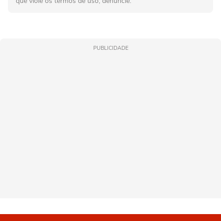
que viole os termos de uso, denuncie.
PUBLICIDADE