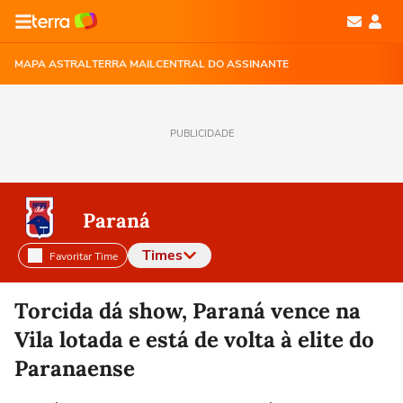
MAPA ASTRAL
TERRA MAIL
CENTRAL DO ASSINANTE
PUBLICIDADE
Paraná
Times
Favoritar Time
Selecione o time para ver as notícias
Torcida dá show, Paraná vence na
Vila lotada e está de volta à elite do
Paranaense