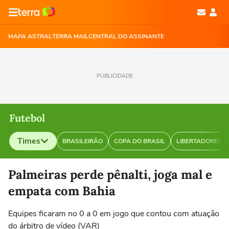
MAPA ASTRAL
TERRA MAIL
CENTRAL DO ASSINANTE
PUBLICIDADE
Futebol
Times
BRASILEIRÃO
COPA DO BRASIL
LIBERTADORES
Selecione o time para ver as notícias
Palmeiras perde pênalti, joga mal e
empata com Bahia
Equipes ficaram no 0 a 0 em jogo que contou com atuação
do árbitro de vídeo (VAR)