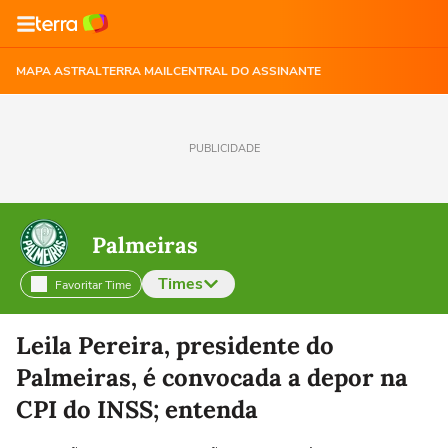
MAPA ASTRAL
TERRA MAIL
CENTRAL DO ASSINANTE
PUBLICIDADE
Palmeiras
Times
Favoritar Time
Selecione o time para ver as notícias
Leila Pereira, presidente do
Palmeiras, é convocada a depor na
CPI do INSS; entenda