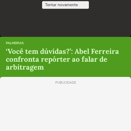
Tentar novamente
PALMEIRAS
‘Você tem dúvidas?’: Abel Ferreira
confronta repórter ao falar de
arbitragem
PUBLICIDADE