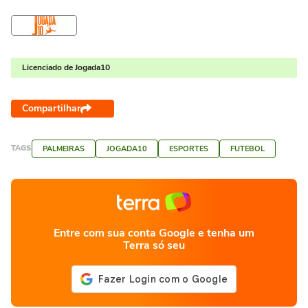
Licenciado de Jogada10
Compartilhar
TAGS
PALMEIRAS
JOGADA10
ESPORTES
FUTEBOL
Entre com sua conta Google e tenha um
Terra só seu