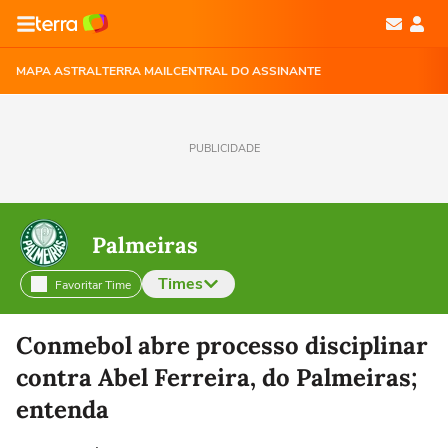
MAPA ASTRAL
TERRA MAIL
CENTRAL DO ASSINANTE
PUBLICIDADE
Palmeiras
Times
Favoritar Time
Selecione o time para ver as notícias
Conmebol abre processo disciplinar
contra Abel Ferreira, do Palmeiras;
entenda