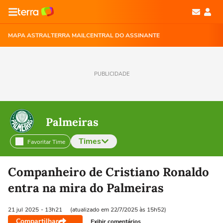
MAPA ASTRAL
TERRA MAIL
CENTRAL DO ASSINANTE
PUBLICIDADE
Palmeiras
Times
Favoritar Time
Selecione o time para ver as notícias
Companheiro de Cristiano Ronaldo
entra na mira do Palmeiras
21 jul
2025
- 13h21
(atualizado em 22/7/2025 às 15h52)
Compartilhar
Exibir comentários