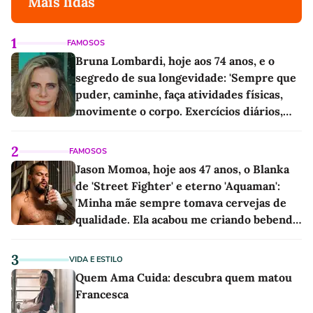
Mais lidas
1
FAMOSOS
Bruna Lombardi, hoje aos 74 anos, e o
segredo de sua longevidade: 'Sempre que
puder, caminhe, faça atividades físicas,
movimente o corpo. Exercícios diários,
mesmo pequenos, são libertadores'
2
FAMOSOS
Jason Momoa, hoje aos 47 anos, o Blanka
de 'Street Fighter' e eterno 'Aquaman':
'Minha mãe sempre tomava cervejas de
qualidade. Ela acabou me criando bebendo
as melhores'
3
VIDA E ESTILO
Quem Ama Cuida: descubra quem matou
Francesca