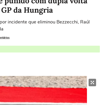
é punido com dupla volta
o GP da Hungria
por incidente que eliminou Bezzecchi, Raúl
da
entários