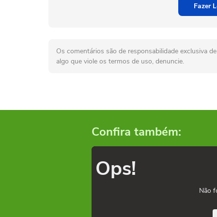
Fazer L
Os comentários são de responsabilidade exclusiva de 
algo que viole os termos de uso, denuncie.
Confira também:
Ops!
Não f