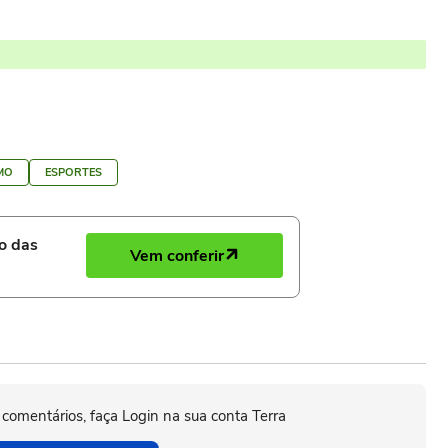
MO
ESPORTES
ro das
Vem conferir
 comentários, faça Login na sua conta Terra