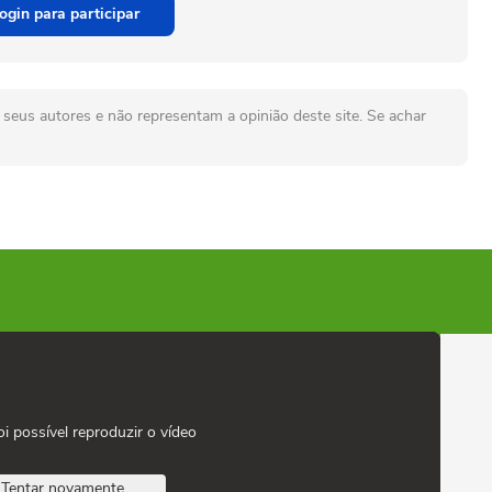
ogin para participar
seus autores e não representam a opinião deste site. Se achar
oi possível reproduzir o vídeo
Tentar novamente