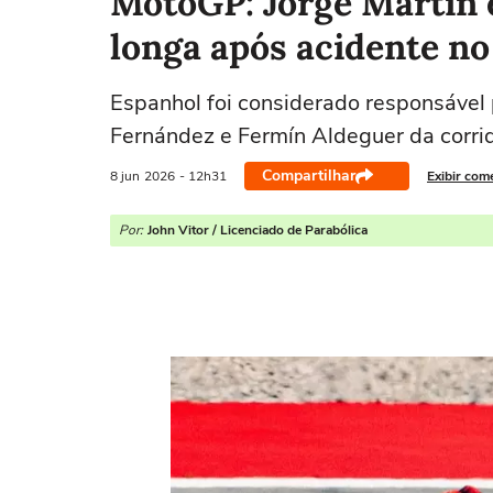
MotoGP: Jorge Martín 
longa após acidente n
Espanhol foi considerado responsável 
Fernández e Fermín Aldeguer da corri
Compartilhar
8 jun
2026
- 12h31
Exibir com
Por:
John Vitor / Licenciado de Parabólica