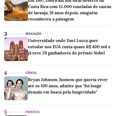
Em 1997, cobriram um local deserto na
Costa Rica com 12.000 toneladas de cascas
de laranja; 16 anos depois, ninguém
reconheceu a paisagem
3
EDUCAÇÃO
Universidade onde Davi Lucca quer
estudar nos EUA custa quase R$ 400 mil e
já teve 29 ganhadores do prêmio Nobel
4
CIÊNCIA
Bryan Johnson, homem que queria viver
até os 100 anos, admite que "foi longe
demais em busca pela longevidade"
5
FAMOSOS