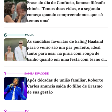
Frase do dia de Confúcio, famoso filósofo
chinês: 'Temos duas vidas, e a segunda
começa quando compreendemos que só
temos uma'
6
MODA
As sandálias favoritas de Erling Haaland
para o verão são um par perfeito, ideal
tanto para usar na praia com roupa de
banho quanto em uma festa com terno de
linho
7
SAMBA E PAGODE
Após décadas de união familiar, Roberto
Carlos anuncia saída do filho de Erasmo
de sua gestão
8
TV