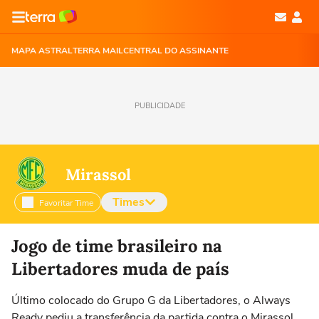
MAPA ASTRAL
TERRA MAIL
CENTRAL DO ASSINANTE
PUBLICIDADE
Mirassol
Times
Favoritar Time
Selecione o time para ver as notícias
Jogo de time brasileiro na
Libertadores muda de país
Último colocado do Grupo G da Libertadores, o Always
Ready pediu a transferência da partida contra o Mirassol.