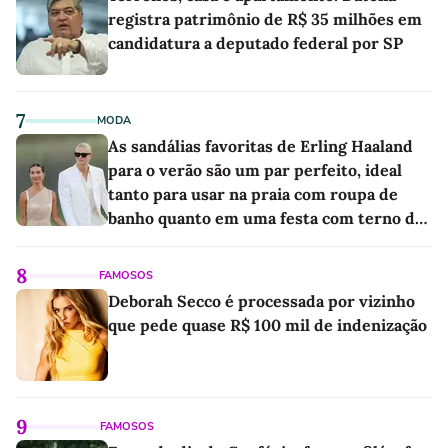
registra patrimônio de R$ 35 milhões em
candidatura a deputado federal por SP
7
MODA
As sandálias favoritas de Erling Haaland
para o verão são um par perfeito, ideal
tanto para usar na praia com roupa de
banho quanto em uma festa com terno de
linho
8
FAMOSOS
Deborah Secco é processada por vizinho
que pede quase R$ 100 mil de indenização
9
FAMOSOS