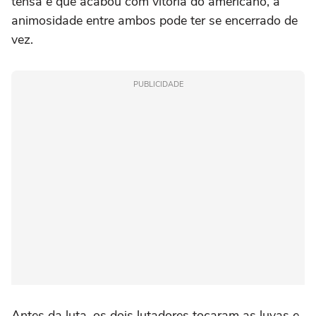
tensa e que acabou com vitória do americano, a
animosidade entre ambos pode ter se encerrado de
vez.
PUBLICIDADE
Antes da luta, os dois lutadores tocaram as luvas e,