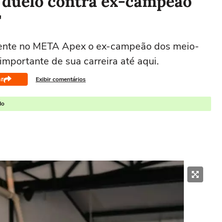
a duelo contra ex-campeão
"
 frente no META Apex o ex-campeão dos meio-
mportante de sua carreira até aqui.
r
Exibir comentários
do