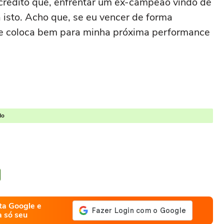
acredito que, enfrentar um ex-campeão vindo de
 isto. Acho que, se eu vencer de forma
e coloca bem para minha próxima performance
do
ta Google e
a só seu