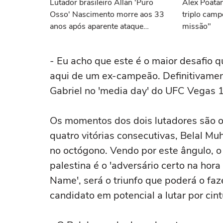
Lutador brasileiro Allan 'Puro
Alex Poatan
Osso' Nascimento morre aos 33
triplo cam
anos após aparente ataque
missão"
cardíaco
- Eu acho que este é o maior desafio q
aqui de um ex-campeão. Definitivament
Gabriel no 'media day' do UFC Vegas 
Os momentos dos dois lutadores são 
quatro vitórias consecutivas, Belal M
no octógono. Vendo por este ângulo, o
palestina é o 'adversário certo na hor
Name', será o triunfo que poderá o fa
candidato em potencial a lutar por ci