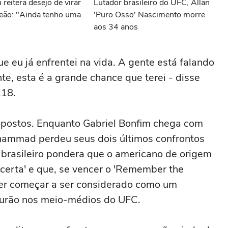
 reitera desejo de virar
Lutador brasileiro do UFC, Allan
peão: "Ainda tenho uma
'Puro Osso' Nascimento morre
aos 34 anos
ue eu já enfrentei na vida. A gente está falando
e, esta é a grande chance que terei - disse
118.
opostos. Enquanto Gabriel Bonfim chega com
uhammad perdeu seus dois últimos confrontos
 brasileiro pondera que o americano de origem
a certa' e que, se vencer o 'Remember the
zer começar a ser considerado como um
nturão nos meio-médios do UFC.