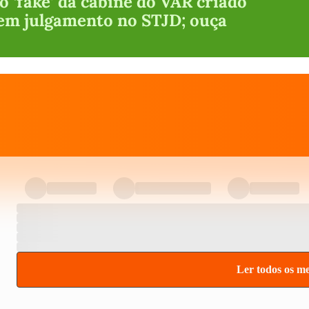
o ‘fake’ da cabine do VAR criado
 em julgamento no STJD; ouça
Ler todos os m