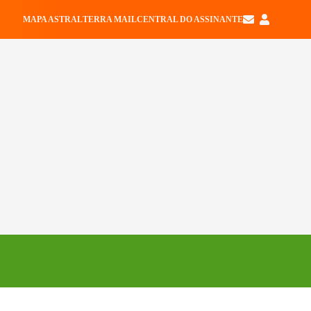
MAPA ASTRAL
TERRA MAIL
CENTRAL DO ASSINANTE