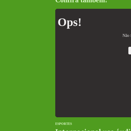
Confira também:
Ops!
Não f
ESPORTES