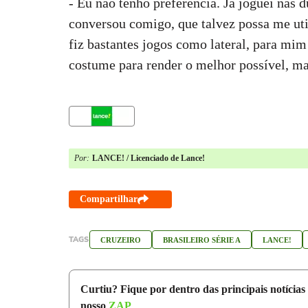
- Eu não tenho preferência. Já joguei nas 
conversou comigo, que talvez possa me uti
fiz bastantes jogos como lateral, para mim 
costume para render o melhor possível, m
Por:
LANCE! / Licenciado de Lance!
Compartilhar
TAGS
CRUZEIRO
BRASILEIRO SÉRIE A
LANCE!
Curtiu? Fique por dentro das principais notícias
nosso
ZAP