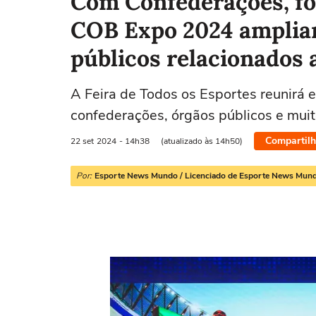
Com Confederações, fór
COB Expo 2024 amplia
públicos relacionados 
A Feira de Todos os Esportes reunirá es
confederações, órgãos públicos e muit
Compartilh
22 set
2024
- 14h38
(atualizado às 14h50)
Por:
Esporte News Mundo / Licenciado de Esporte News Mun