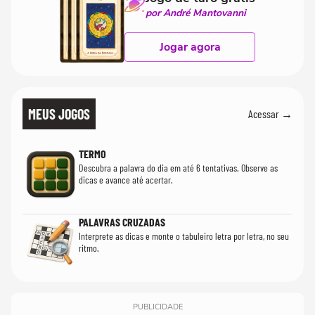
por André Mantovanni
Jogar agora
MEUS JOGOS
Acessar →
TERMO
Descubra a palavra do dia em até 6 tentativas. Observe as
dicas e avance até acertar.
PALAVRAS CRUZADAS
Interprete as dicas e monte o tabuleiro letra por letra, no seu
ritmo.
PUBLICIDADE