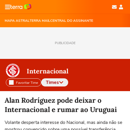
MAPA ASTRAL
TERRA MAIL
CENTRAL DO ASSINANTE
PUBLICIDADE
Internacional
Times
Favoritar Time
Selecione o time para ver as notícias
Alan Rodríguez pode deixar o
Internacional e rumar ao Uruguai
Volante desperta interesse do Nacional, mas ainda não se
mostrou convencido sobre uma possível transferência