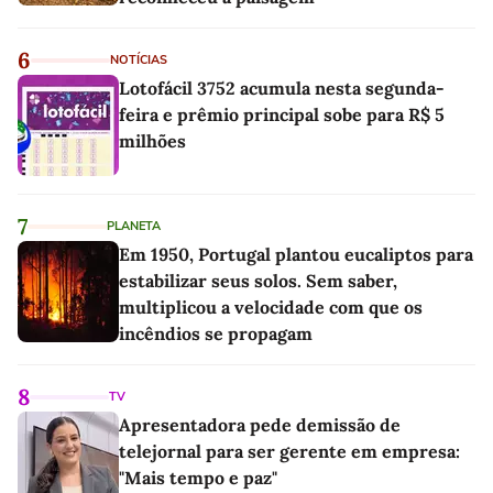
6
NOTÍCIAS
Lotofácil 3752 acumula nesta segunda-
feira e prêmio principal sobe para R$ 5
milhões
7
PLANETA
Em 1950, Portugal plantou eucaliptos para
estabilizar seus solos. Sem saber,
multiplicou a velocidade com que os
incêndios se propagam
8
TV
Apresentadora pede demissão de
telejornal para ser gerente em empresa:
"Mais tempo e paz"